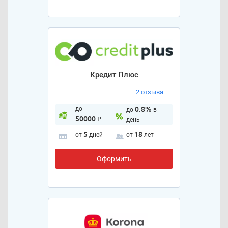
Кредит Плюс
2 отзыва
до
0.8%
до
в
50000
₽
день
5
18
от
дней
от
лет
Оформить