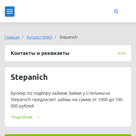
Главная
Каталог МФО
Stepanich
Контакты и реквизиты
Stepanich
Брокер по подбору займов Займи у Степаныча
Stepanich предлагает займы на сумму от 1000 до 100
000 рублей
Телефон:
8-800-600-31-50
.
Подробнее
Адрес электронной почты:
client@stepanich.su
,
Обращаем ваше внимание, что подбор займа