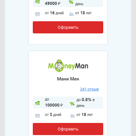
49000
₽
день
16
18
от
дней
от
лет
Оформить
Мани Мен
241 отзыв
до
0.8%
до
в
100000
₽
день
5
18
от
дней
от
лет
Оформить