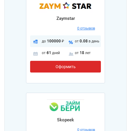
Zaymstar
0 отзывов
100000
0.08
до
₽
от
в день
61
18
от
дней
от
лет
Оформить
5kopeek
0 отзывов