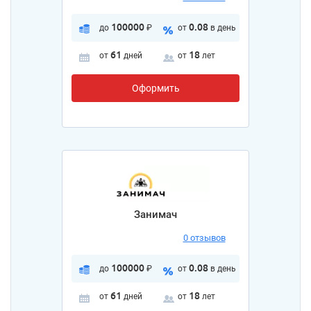
100000
0.08
до
₽
от
в день
61
18
от
дней
от
лет
Оформить
Занимач
0 отзывов
100000
0.08
до
₽
от
в день
61
18
от
дней
от
лет