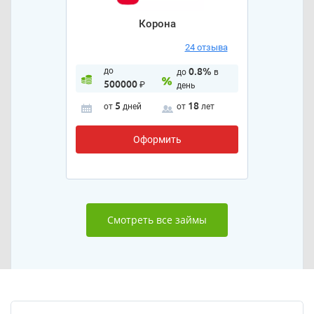
Корона
24 отзыва
до
0.8%
до
в
500000
₽
день
5
18
от
дней
от
лет
Оформить
Смотреть все займы