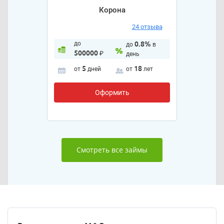
Корона
24 отзыва
до
0.8%
до
в
500000
₽
день
5
18
от
дней
от
лет
Оформить
Смотреть все займы