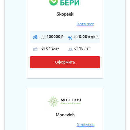
5kopeek
0 отзывов
100000
0.08
до
₽
от
в день
61
18
от
дней
от
лет
Оформить
Monevich
0 отзывов