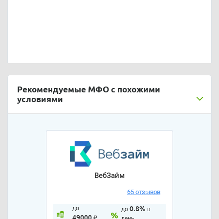
Рекомендуемые МФО с похожими
условиями
ВебЗайм
65 отзывов
до
0.8%
до
в
49000
₽
день