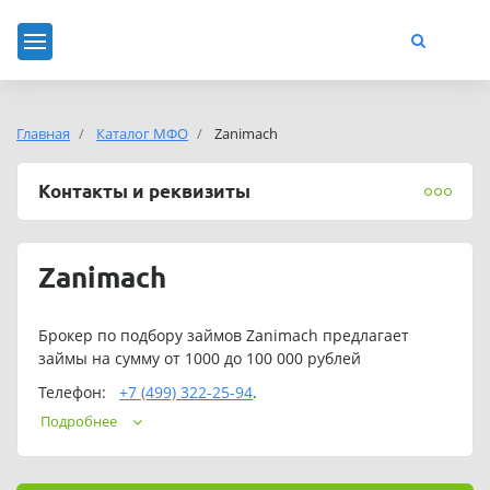
Главная
Каталог МФО
Zanimach
Контакты и реквизиты
Zanimach
Брокер по подбору займов Zanimach предлагает
займы на сумму от 1000 до 100 000 рублей
Телефон:
+7 (499) 322-25-94
.
Подробнее
Адрес электронной почты:
info@zanimach.ru
,
Обращаем ваше внимание, что подбор займа
в Zanimach платный, причём сервис работает по