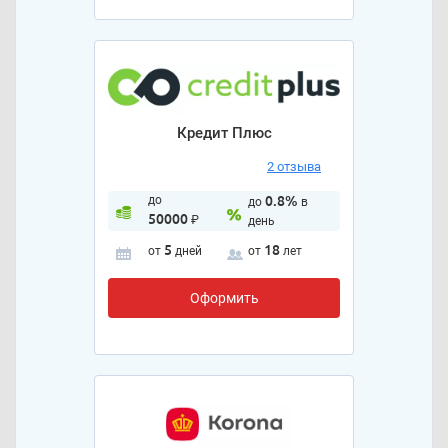
Кредит Плюс
2 отзыва
до
0.8%
до
в
50000
₽
день
5
18
от
дней
от
лет
Оформить