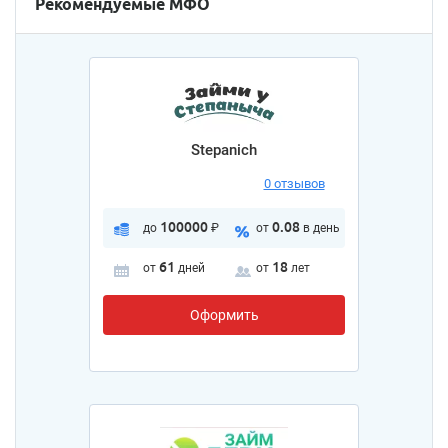
Рекомендуемые МФО
Stepanich
0 отзывов
100000
0.08
до
₽
от
в день
61
18
от
дней
от
лет
Оформить