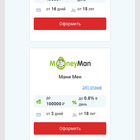
16
18
от
дней
от
лет
Оформить
Мани Мен
241 отзыв
до
0.8%
до
в
100000
₽
день
5
18
от
дней
от
лет
Оформить