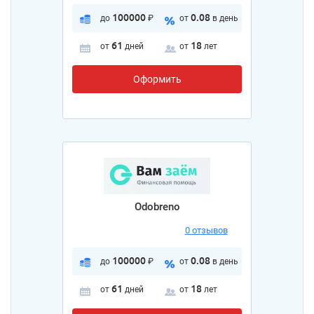
100000
0.08
до
₽
от
в день
61
18
от
дней
от
лет
Оформить
Odobreno
0 отзывов
100000
0.08
до
₽
от
в день
61
18
от
дней
от
лет