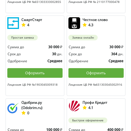
Лицензия ЦБ РФ №651303333002855
Лицензия ЦБ РФ № 2110177000478
СмартСтарт
Честное слово
4
4.3
Простая заявка
Заявка онлайн
Сумма до
₽
Сумма до
₽
30 000
30 000
Срок до
дн.
Срок до
дн.
30
364
Одобрение
Одобрение
Среднее
Среднее
Оформить
Оформить
Лицензия ЦБ РФ №1903045009318
Лицензия ЦБ РФ №651303045002916
Одобрим.ру
Профи Кредит
(Odobrim.ru)
4.1
0
Быстрое оформление
Сумма до
₽
Сумма до
₽
100 000
400 000