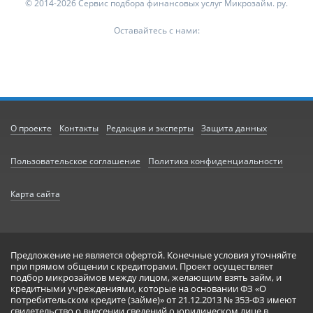
© 2014-2026 Сервис подбора финансовых услуг Микрозайм. ру.
Оставайтесь с нами:
О проекте
Контакты
Редакция и эксперты
Защита данных
Пользовательское соглашение
Политика конфиденциальности
Карта сайта
Предложение не является офертой. Конечные условия уточняйте
при прямом общении с кредиторами. Проект осуществляет
подбор микрозаймов между лицом, желающим взять займ, и
кредитными учреждениями, которые на основании ФЗ «О
потребительском кредите (займе)» от 21.12.2013 № 353-ФЗ имеют
свидетельство о внесении сведений о юридическом лице в