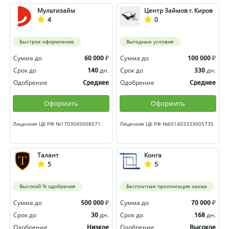
Мультизайм
Центр Займов г. Киров
4
0
Быстрое оформление
Выгодные условия
Сумма до
₽
Сумма до
₽
60 000
100 000
Срок до
дн.
Срок до
дн.
140
330
Одобрение
Одобрение
Среднее
Среднее
Оформить
Оформить
Лицензия ЦБ РФ №1703045008571
Лицензия ЦБ РФ №651403333005735
Талант
Конга
5
5
Высокий % одобрения
Бесплатная пролонгация заема
Сумма до
₽
Сумма до
₽
500 000
70 000
Срок до
дн.
Срок до
дн.
30
168
Одобрение
Одобрение
Низкое
Высокое