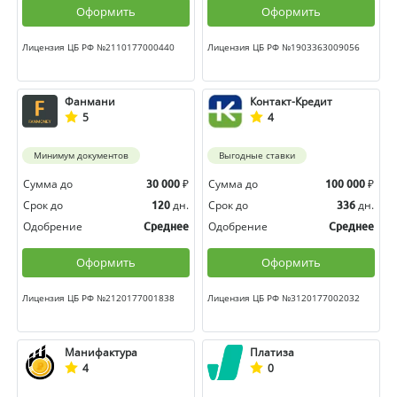
Оформить
Оформить
Лицензия ЦБ РФ №2110177000440
Лицензия ЦБ РФ №1903363009056
Фанмани
Контакт-Кредит
5
4
Минимум документов
Выгодные ставки
Сумма до
₽
Сумма до
₽
30 000
100 000
Срок до
дн.
Срок до
дн.
120
336
Одобрение
Одобрение
Среднее
Среднее
Оформить
Оформить
Лицензия ЦБ РФ №2120177001838
Лицензия ЦБ РФ №3120177002032
Манифактура
Платиза
4
0