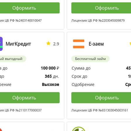
Оформить
Оформить
ия ЦБ РФ №2403140010047
Лицензия ЦБ РФ №2203045009879
МигКредит
Е-заем
2.9
ый выгодный
Бесплатный займ
а до
₽
Сумма до
100 000
45
до
дн.
Срок до
365
1
рение
Одобрение
Высокое
Ср
Оформить
Оформить
ия ЦБ РФ №2110177000037
Лицензия ЦБ РФ №651303045003161