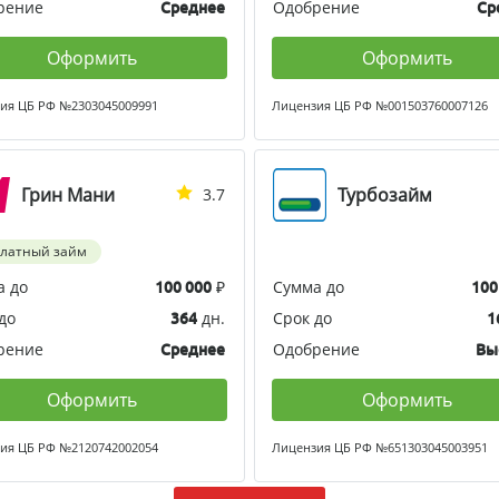
рение
Одобрение
Среднее
Ср
Оформить
Оформить
ия ЦБ РФ №2303045009991
Лицензия ЦБ РФ №001503760007126
Грин Мани
Турбозайм
3.7
платный займ
а до
₽
Сумма до
100 000
100
до
дн.
Срок до
364
1
рение
Одобрение
Среднее
Вы
Оформить
Оформить
ия ЦБ РФ №2120742002054
Лицензия ЦБ РФ №651303045003951