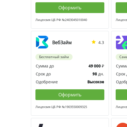
Оформить
Лицензия ЦБ РФ №2403045010040
Лиценз
ВебЗайм
4.3
Бесплатный займ
Сам
Сумма до
₽
Сумм
49 000
Срок до
дн.
Срок 
98
Одобрение
Одоб
Высокое
Оформить
Лицензия ЦБ РФ №1903550009325
Лиценз