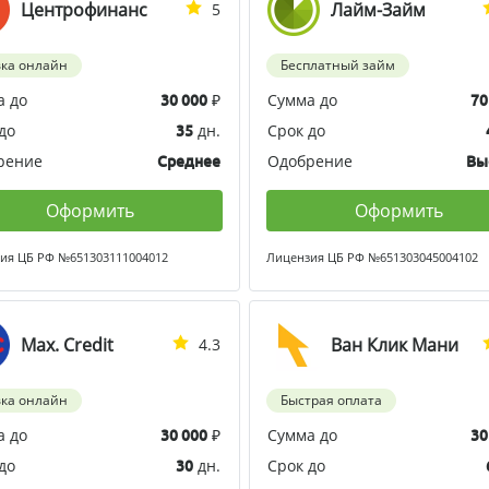
Центрофинанс
Лайм-Займ
5
вка онлайн
Бесплатный займ
а до
₽
Сумма до
30 000
70
до
дн.
Срок до
35
рение
Одобрение
Среднее
Вы
Оформить
Оформить
ия ЦБ РФ №651303111004012
Лицензия ЦБ РФ №651303045004102
Max. Credit
Ван Клик Мани
4.3
вка онлайн
Быстрая оплата
а до
₽
Сумма до
30 000
30
до
дн.
Срок до
30