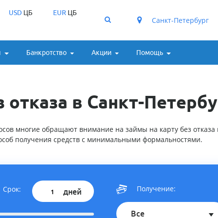
USD
ЦБ
EUR
ЦБ
Санкт-Петербург
ы
Банкротство
Акции
Помощь
з отказа в Санкт-Петербу
сов многие обращают внимание на займы на карту без отказа в
особ получения средств с минимальными формальностями.
Получение:
Срок:
дней
Все