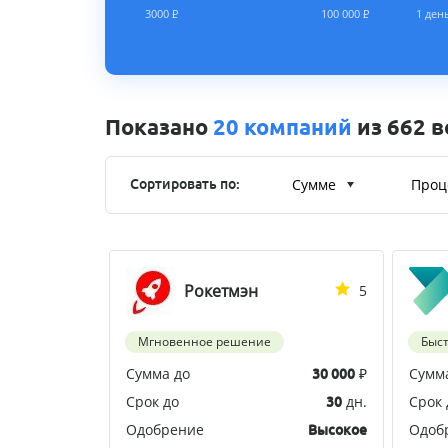
3000
Р
100 000
Р
1 ден
Показано
20 компаний
из 662 
Сумме
Проц
Сортировать по:
Рокетмэн
5
Мгновенное решение
Быс
Сумма до
₽
Сумм
30 000
Срок до
дн.
Срок 
30
Одобрение
Одоб
Высокое