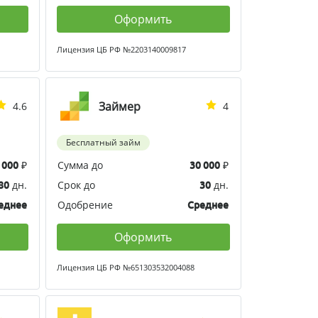
Оформить
Лицензия ЦБ РФ №2203140009817
Займер
4.6
4
Бесплатный займ
₽
Сумма до
₽
 000
30 000
дн.
Срок до
дн.
80
30
Одобрение
еднее
Среднее
Оформить
Лицензия ЦБ РФ №651303532004088