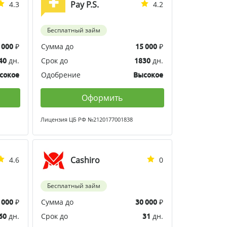
Pay P.S.
4.3
4.2
Бесплатный займ
₽
Сумма до
₽
 000
15 000
дн.
Срок до
дн.
40
1830
Одобрение
сокое
Высокое
Оформить
Лицензия ЦБ РФ №2120177001838
Cashiro
4.6
0
Бесплатный займ
₽
Сумма до
₽
 000
30 000
дн.
Срок до
дн.
60
31