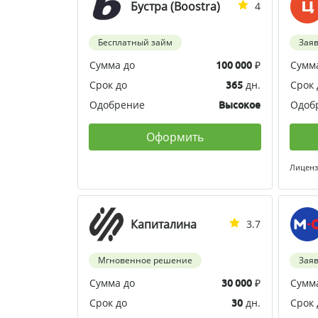
Бустра (Boostra)
4
Бесплатный займ
Зая
Сумма до
₽
Сумм
100 000
Срок до
дн.
Срок 
365
Одобрение
Одоб
Высокое
Оформить
Лиценз
Капиталина
3.7
Мгновенное решение
Зая
Сумма до
₽
Сумм
30 000
Срок до
дн.
Срок 
30