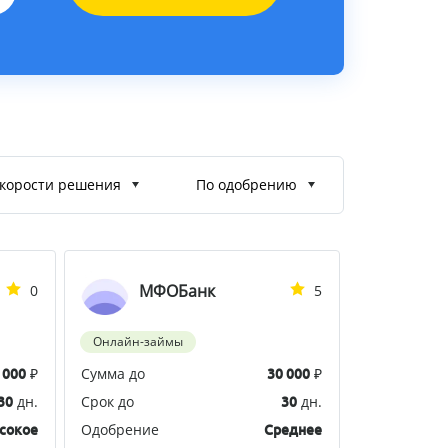
корости решения
По одобрению
МФОБанк
0
5
Онлайн-займы
₽
Сумма до
₽
 000
30 000
дн.
Срок до
дн.
30
30
Одобрение
сокое
Среднее