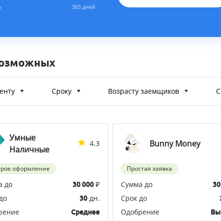
ь
365 дней
возможных
енту
Сроку
Возрасту заемщиков
С
Умные
Bunny Money
4.3
Наличные
трое оформление
Простая заявка
а до
₽
Сумма до
30 000
30
до
дн.
Срок до
30
рение
Одобрение
Среднее
Вы