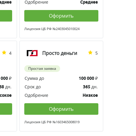
Одобрение
еднее
Среднее
Оформить
Лицензия ЦБ РФ №2403045010024
Просто деньги
4
5
Простая заявка
₽
Сумма до
₽
 000
100 000
дн.
Срок до
дн.
68
365
Одобрение
сокое
Низкое
Оформить
Лицензия ЦБ РФ №1603465008019