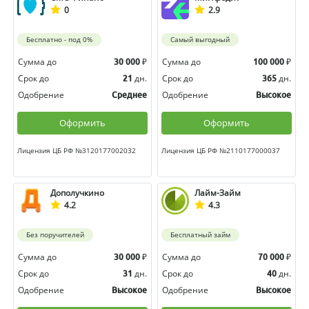
0
2.9
Бесплатно - под 0%
Самый выгодный
Сумма до
₽
Сумма до
₽
30 000
100 000
Срок до
дн.
Срок до
дн.
21
365
Одобрение
Одобрение
Среднее
Высокое
Оформить
Оформить
Лицензия ЦБ РФ №3120177002032
Лицензия ЦБ РФ №2110177000037
Дополучкино
Лайм-Займ
4.2
4.3
Без поручителей
Бесплатный займ
Сумма до
₽
Сумма до
₽
30 000
70 000
Срок до
дн.
Срок до
дн.
31
40
Одобрение
Одобрение
Высокое
Высокое