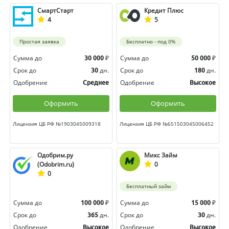
СмартСтарт
Кредит Плюс
4
5
Простая заявка
Бесплатно - под 0%
Сумма до
₽
Сумма до
₽
30 000
50 000
Срок до
дн.
Срок до
дн.
30
180
Одобрение
Одобрение
Среднее
Высокое
Оформить
Оформить
Лицензия ЦБ РФ №1903045009318
Лицензия ЦБ РФ №651503045006452
Одобрим.ру
Микс Займ
(Odobrim.ru)
0
0
Бесплатный займ
Сумма до
₽
Сумма до
₽
100 000
15 000
Срок до
дн.
Срок до
дн.
365
30
Одобрение
Одобрение
Высокое
Высокое