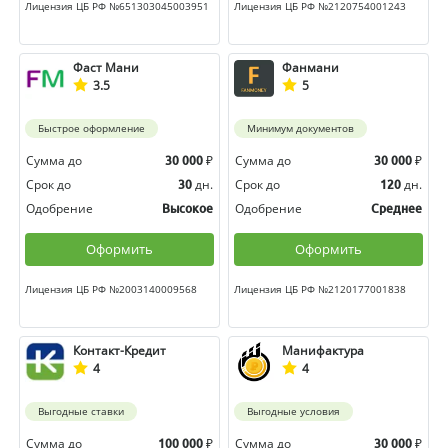
Лицензия ЦБ РФ №651303045003951
Лицензия ЦБ РФ №2120754001243
Фаст Мани
Фанмани
3.5
5
Быстрое оформление
Минимум документов
Сумма до
₽
Сумма до
₽
30 000
30 000
Срок до
дн.
Срок до
дн.
30
120
Одобрение
Одобрение
Высокое
Среднее
Оформить
Оформить
Лицензия ЦБ РФ №2003140009568
Лицензия ЦБ РФ №2120177001838
Контакт-Кредит
Манифактура
4
4
Выгодные ставки
Выгодные условия
Сумма до
₽
Сумма до
₽
100 000
30 000