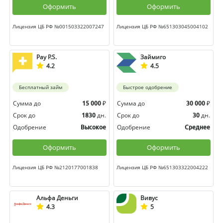
Оформить
Оформить
Лицензия ЦБ РФ №001503322007247
Лицензия ЦБ РФ №651303045004102
Pay P.S.
Займиго
4.2
4.5
Бесплатный займ
Быстрое одобрение
Сумма до
₽
Сумма до
₽
15 000
30 000
Срок до
дн.
Срок до
дн.
1830
30
Одобрение
Одобрение
Высокое
Среднее
Оформить
Оформить
Лицензия ЦБ РФ №2120177001838
Лицензия ЦБ РФ №651303322004222
Альфа Деньги
Вивус
4.3
5