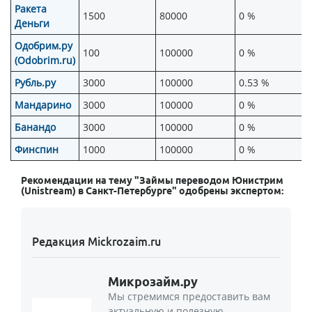
Ракета
1500
80000
0 %
Деньги
Одобрим.ру
100
100000
0 %
(Odobrim.ru)
Рубль.ру
3000
100000
0.53 %
Мандарино
3000
100000
0 %
Банандо
3000
100000
0 %
Финспин
1000
100000
0 %
Рекомендации на тему "Займы переводом Юнистрим
(Unistream) в Санкт-Петербурге" одобрены экспертом:
Редакция Mickrozaim.ru
Микрозайм.ру
Мы стремимся предоставить вам
актуальную и полезную