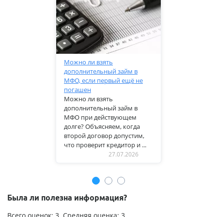
Можно ли взять
дополнительный займ в
МФО, если первый ещё не
погашен
Можно ли взять
дополнительный займ в
МФО при действующем
долге? Объясняем, когда
второй договор допустим,
что проверит кредитор и ...
27.07.2026
Была ли полезна информация?
Всего оценок:
3
. Средняя оценка:
3