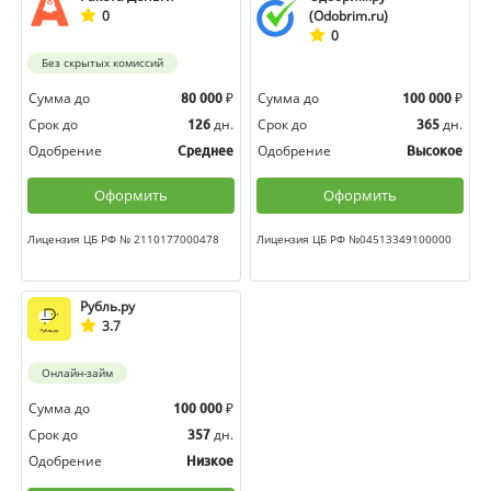
0
(Odobrim.ru)
0
Без скрытых комиссий
Сумма до
₽
Сумма до
₽
80 000
100 000
Срок до
дн.
Срок до
дн.
126
365
Одобрение
Одобрение
Среднее
Высокое
Оформить
Оформить
Лицензия ЦБ РФ № 2110177000478
Лицензия ЦБ РФ №04513349100000
Рубль.ру
3.7
Онлайн-займ
Сумма до
₽
100 000
Срок до
дн.
357
Одобрение
Низкое