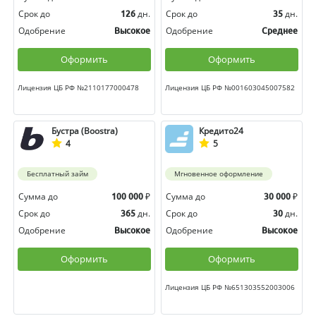
Срок до
дн.
Срок до
дн.
126
35
Одобрение
Одобрение
Высокое
Среднее
Оформить
Оформить
Лицензия ЦБ РФ №2110177000478
Лицензия ЦБ РФ №001603045007582
Бустра (Boostra)
Кредито24
4
5
Бесплатный займ
Мгновенное оформление
Сумма до
₽
Сумма до
₽
100 000
30 000
Срок до
дн.
Срок до
дн.
365
30
Одобрение
Одобрение
Высокое
Высокое
Оформить
Оформить
Лицензия ЦБ РФ №651303552003006