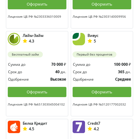
Оформить
Оформить
Лицензия ЦБ РФ №2303336010009
Лицензия ЦБ РФ №2303140009956
Лайм-Займ
Вивус
4.3
5
Бесплатный займ
Первый без процентов
Сумма до
₽
Сумма до
₽
70 000
100 000
Срок до
дн.
Срок до
дн.
40
365
Одобрение
Одобрение
Высокое
Среднее
Оформить
Оформить
Лицензия ЦБ РФ №651303045004102
Лицензия ЦБ РФ №3120177002032
Белка Кредит
Credit7
4.5
4.2