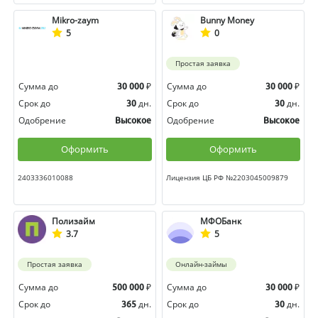
Mikro-zaym
Bunny Money
5
0
Простая заявка
Сумма до
₽
Сумма до
₽
30 000
30 000
Срок до
дн.
Срок до
дн.
30
30
Одобрение
Одобрение
Высокое
Высокое
Оформить
Оформить
2403336010088
Лицензия ЦБ РФ №2203045009879
Полизайм
МФОБанк
3.7
5
Простая заявка
Онлайн-займы
Сумма до
₽
Сумма до
₽
500 000
30 000
Срок до
дн.
Срок до
дн.
365
30