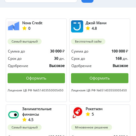
Nova Credit
Джой Мани
0
4.8
Самый выгодный
Бесплатный займ
Сумма до
₽
Сумма до
₽
30 000
100 000
Срок до
дн.
Срок до
дн.
30
168
Одобрение
Одобрение
Высокое
Высокое
Оформить
Оформить
Лицензия ЦБ РФ №651403550005450
Лицензия ЦБ РФ №651403550005450
Занимательные
Рокетмэн
финансы
5
4.5
Самый выгодный
Мгновенное решение