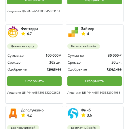
Лицензия ЦБ РФ №651303045003161
Финтерра
Займер
4.7
4
Деньги на карту
Бесплатный займ
Сумма до
₽
Сумма до
₽
100 000
30 000
Срок до
дн.
Срок до
дн.
365
30
Одобрение
Одобрение
Среднее
Среднее
Оформить
Оформить
Лицензия ЦБ РФ №651303532002603
Лицензия ЦБ РФ №651303532004088
Дополучкино
Фин5
4.2
3.6
Без поручителей
Бесплатный займ