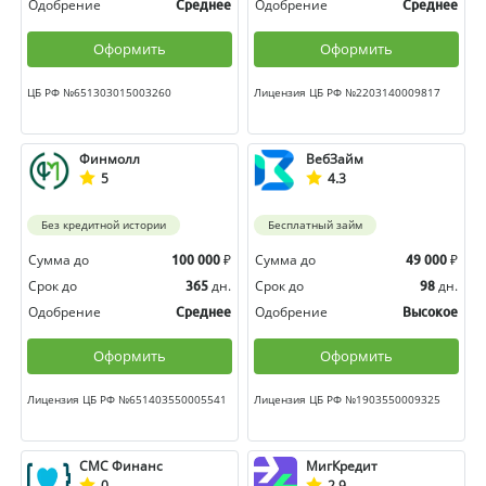
Одобрение
Одобрение
Среднее
Среднее
Оформить
Оформить
ЦБ РФ №651303015003260
Лицензия ЦБ РФ №2203140009817
Финмолл
ВебЗайм
5
4.3
Без кредитной истории
Бесплатный займ
Сумма до
₽
Сумма до
₽
100 000
49 000
Срок до
дн.
Срок до
дн.
365
98
Одобрение
Одобрение
Среднее
Высокое
Оформить
Оформить
Лицензия ЦБ РФ №651403550005541
Лицензия ЦБ РФ №1903550009325
СМС Финанс
МигКредит
0
2.9