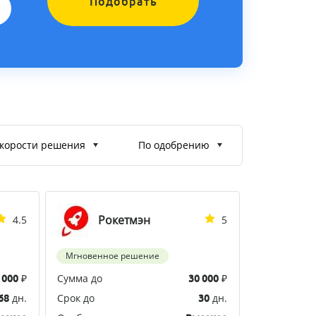
Подобрать
корости решения
По одобрению
Рокетмэн
4.5
5
Мгновенное решение
₽
Сумма до
₽
 000
30 000
дн.
Срок до
дн.
68
30