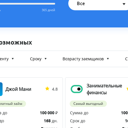
Все
ь
365 дней
возможных
енту
Сроку
Возрасту заемщиков
С
Занимательные
Джой Мани
4.8
финансы
платный займ
Самый выгодный
а до
₽
Сумма до
100 000
100
до
дн.
Срок до
168
1