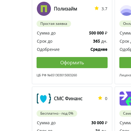
Полизайм
3.7
Простая заявка
Онл
Сумма до
₽
Сумм
500 000
Срок до
дн.
Срок 
365
Одобрение
Одоб
Среднее
Оформить
ЦБ РФ №651303015003260
Лиценз
СМС Финанс
0
Бесплатно - под 0%
Сам
Сумма до
₽
Сумм
30 000
Срок до
дн.
Срок 
21