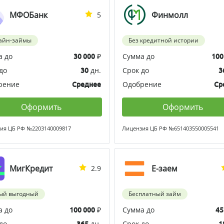
МФОБанк
Финмолл
5
айн-займы
Без кредитной истории
а до
₽
Сумма до
30 000
100
до
дн.
Срок до
30
3
рение
Одобрение
Среднее
Ср
Оформить
Оформить
ия ЦБ РФ №2203140009817
Лицензия ЦБ РФ №651403550005541
МигКредит
Е-заем
2.9
ый выгодный
Бесплатный займ
а до
₽
Сумма до
100 000
45
до
дн.
Срок до
365
1