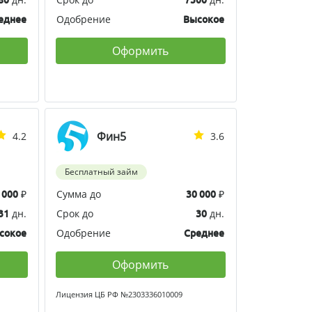
Одобрение
еднее
Высокое
Оформить
Фин5
4.2
3.6
Бесплатный займ
₽
Сумма до
₽
 000
30 000
дн.
Срок до
дн.
31
30
Одобрение
сокое
Среднее
Оформить
Лицензия ЦБ РФ №2303336010009