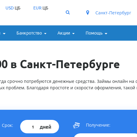
USD
ЦБ
EUR
ЦБ
Санкт-Петербург
ы
Банкротство
Акции
Помощь
0 в Санкт-Петербурге
огда срочно потребуются денежные средства. Займы онлайн на 
 проблем. Благодаря простоте и скорости оформления, такой 
Получение:
Срок:
дней