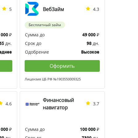
ВебЗайм
5
4.3
Бесплатный займ
₽
Сумма до
₽
 000
49 000
дн.
Срок до
дн.
65
98
Одобрение
еднее
Высокое
Оформить
Лицензия ЦБ РФ №1903550009325
Финансовый
4.6
3.7
навигатор
₽
Сумма до
₽
 000
100 000
дн.
Срок до
дн.
80
7300