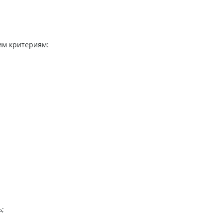
им критериям:
ь;