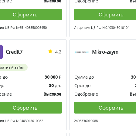
рение
Одобрение
Высокое
Вы
Оформить
Оформить
ия ЦБ РФ №651403550005450
Лицензия ЦБ РФ №2403045010104
Credit7
Mikro-zaym
4.2
платный займ
а до
₽
Сумма до
30 000
30
до
дн.
Срок до
30
рение
Одобрение
Высокое
Вы
Оформить
Оформить
ия ЦБ РФ №2403045010082
2403336010088