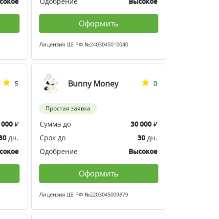
Одобрение
сокое
Высокое
Оформить
Лицензия ЦБ РФ №2403045010040
Bunny Money
5
0
Простая заявка
₽
Сумма до
₽
 000
30 000
дн.
Срок до
дн.
30
30
Одобрение
сокое
Высокое
Оформить
Лицензия ЦБ РФ №2203045009879