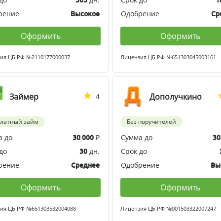
рение
Одобрение
Высокое
Ср
Оформить
Оформить
ия ЦБ РФ №2110177000037
Лицензия ЦБ РФ №651303045003161
Займер
Дополучкино
4
платный займ
Без поручителей
а до
₽
Сумма до
30 000
30
до
дн.
Срок до
30
рение
Одобрение
Среднее
Вы
Оформить
Оформить
ия ЦБ РФ №651303532004088
Лицензия ЦБ РФ №001503322007247