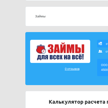
Адрес электронной почты ООО МКК «Союз м
Займы
о
о
ООО 
0 отзывов
4500
Калькулятор расчета 