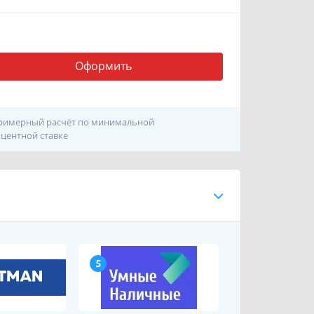
Оформить
римерный расчёт по минимальной
центной ставке
5