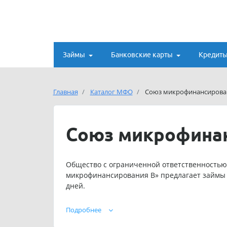
Займы
Банковские карты
Кредит
Главная
Каталог МФО
Союз микрофинансирова
Союз микрофина
Общество с ограниченной ответственностью
микрофинансирования В» предлагает займы на
дней.
Для постоянных клиентов предусмотрены ин
Подробнее
Телефон службы поддержки ООО МКК «Союз 