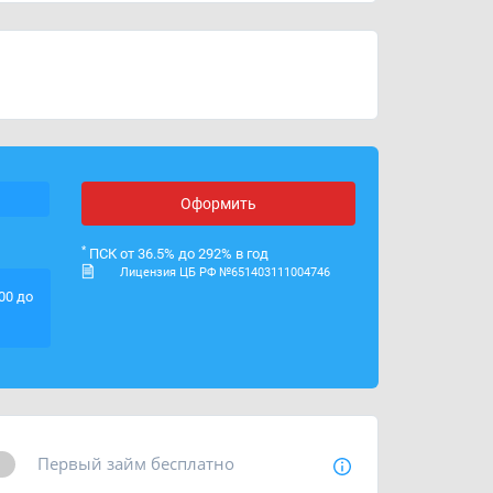
График работы
с 9:00 до 18:00
ИНН
2902077510
ОГРН
1132932003270
Лицензия ЦБ РФ
№ 651403111004746
Оформить
*
ПСК от 36.5% до 292% в год
Лицензия ЦБ РФ №651403111004746
00 до
Первый займ бесплатно