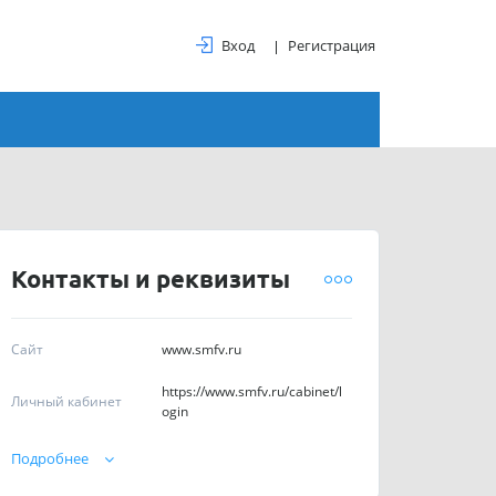
Вход
Регистрация
Контакты и реквизиты
Сайт
www.smfv.ru
https://www.smfv.ru/cabinet/l
Личный кабинет
ogin
Телефоны
89116872171
Подробнее