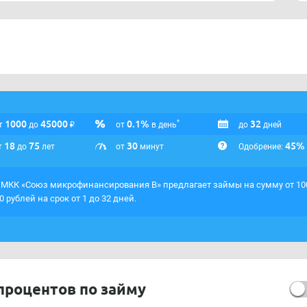
икрофинансирования В»:
buch.legatto@yandex.ru
1000
45000
₽
0.1%
32
*
т
до
от
в день
до
дней
18
75
30
45%
т
до
лет
от
минут
Одобрение:
МКК «Союз микрофинансирования В» предлагает займы на сумму от 10
0 рублей на срок от 1 до 32 дней.
процентов по займу