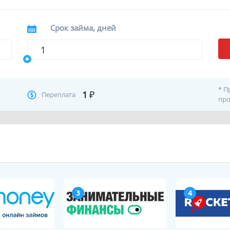
Срок займа, дней
* П
1
₽
Переплата
про
3
4