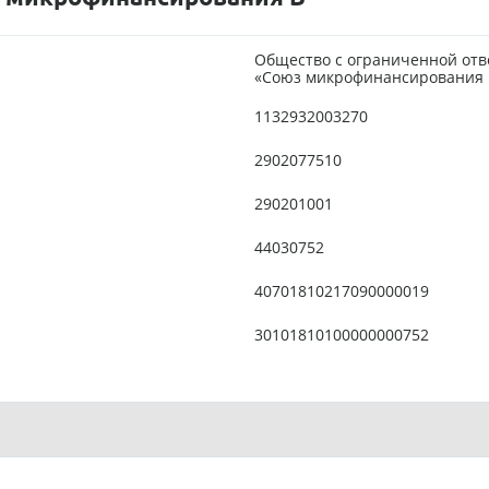
Общество с ограниченной отв
«Союз микрофинансирования 
1132932003270
2902077510
290201001
44030752
40701810217090000019
30101810100000000752