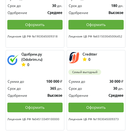
Срок до
дн.
Срок до
дн.
30
180
Одобрение
Одобрение
Среднее
Высокое
Оформить
Оформить
Лицензия ЦБ РФ №1903045009318
Лицензия ЦБ РФ №651503045006452
Одобрим.ру
Creditter
(Odobrim.ru)
0
0
Самый выгодный
Сумма до
₽
Сумма до
₽
100 000
30 000
Срок до
дн.
Срок до
дн.
365
30
Одобрение
Одобрение
Высокое
Среднее
Оформить
Оформить
Лицензия ЦБ РФ №04513349100000
Лицензия ЦБ РФ №1903045009373