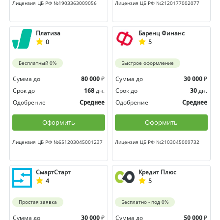
Лицензия ЦБ РФ №1903363009056
Лицензия ЦБ РФ №2120177002077
Платиза
Баренц Финанс
0
5
Бесплатный 0%
Быстрое оформление
Сумма до
₽
Сумма до
₽
80 000
30 000
Срок до
дн.
Срок до
дн.
168
30
Одобрение
Одобрение
Среднее
Среднее
Оформить
Оформить
Лицензия ЦБ РФ №651203045001237
Лицензия ЦБ РФ №2103045009732
СмартСтарт
Кредит Плюс
4
5
Простая заявка
Бесплатно - под 0%
Сумма до
₽
Сумма до
₽
30 000
50 000