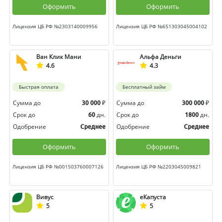
Оформить
Оформить
Лицензия ЦБ РФ №2303140009956
Лицензия ЦБ РФ №651303045004102
Ван Клик Мани
Альфа Деньги
4.6
4.3
Быстрая оплата
Бесплатный займ
Сумма до
₽
Сумма до
₽
30 000
300 000
Срок до
дн.
Срок до
дн.
60
1800
Одобрение
Одобрение
Среднее
Среднее
Оформить
Оформить
Лицензия ЦБ РФ №001503760007126
Лицензия ЦБ РФ №2203045009821
Вивус
еКапуста
5
5