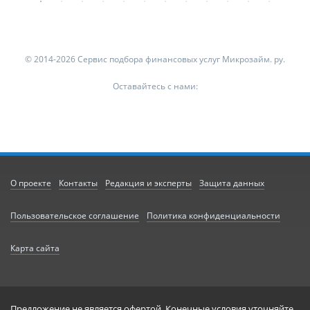
© 2014-2026 Сервис подбора финансовых услуг Микрозайм. ру.
Оставайтесь с нами:
О проекте
Контакты
Редакция и эксперты
Защита данных
Пользовательское соглашение
Политика конфиденциальности
Карта сайта
Предложение не является офертой. Конечные условия уточняйте