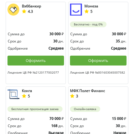
Вэббанкир
Монеза
4.3
5
Бесплатно - под 0%
Сумма до
₽
Сумма до
₽
30 000
30 000
Срок до
дн.
Срок до
дн.
30
35
Одобрение
Одобрение
Среднее
Среднее
Оформить
Оформить
Лицензия ЦБ РФ №2120177002077
Лицензия ЦБ РФ №001603045007582
Конга
МФК Полет Финанс
5
3
Бесплатная пролонгация заема
Онлайн-заявка
Сумма до
₽
Сумма до
₽
70 000
15 000
Срок до
дн.
Срок до
дн.
168
30
Одобрение
Одобрение
Высокое
Низкое