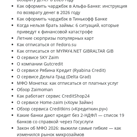
Как оформить чарджбэк в Альфа-Банке: инструкция
по возврату денег в 2026 году
Как оформить чарджбэк в Тинькофф Банке
Когда нельзя брать займы: 6 ситуаций, которые
приведут к финансовой катастрофе
Летние сюрпризы популярных карт
Как отписаться от Fedoro.su
Как отписаться от MYPAY4.NET GIBRALTAR GIB
О сервисе SKY Zaim
О компании Gutcredit
О сервисе Рябина Кредит (Ryabina Credit)
О сервисе Дельта Град (Delta Grad)
МФО Монетка: как отписаться от платных услуг
Обзор Zaimoman
Как работает сервис CreditShop24
О сервисе Home-zaim («Хоум Займ»)
Обзор сервиса Creditkins («Кредиткин.ру»)
Какие банки дают кредит без 2-НДФЛ — список 19
банков со справкой через Госуслуги
Закон об МФО 2026: выжили самые гибкие — как
изменился рынок микрозаймов